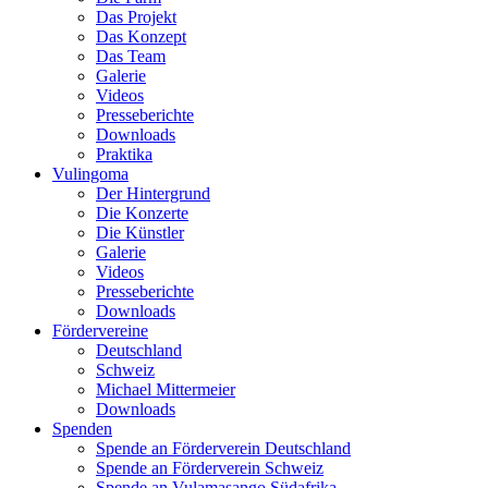
Das Projekt
Das Konzept
Das Team
Galerie
Videos
Presseberichte
Downloads
Praktika
Vulingoma
Der Hintergrund
Die Konzerte
Die Künstler
Galerie
Videos
Presseberichte
Downloads
Fördervereine
Deutschland
Schweiz
Michael Mittermeier
Downloads
Spenden
Spende an Förderverein Deutschland
Spende an Förderverein Schweiz
Spende an Vulamasango Südafrika